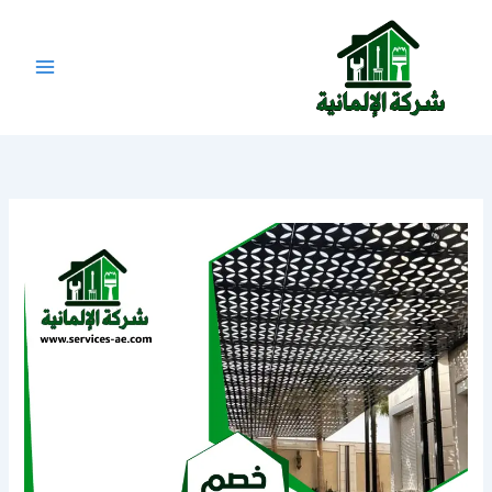
خطي
لى
لمحتوى