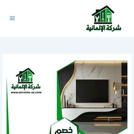
خطي
لى
لمحتوى