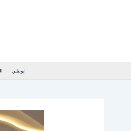
خطي
لى
لمحتوى
ابوظبي
ا