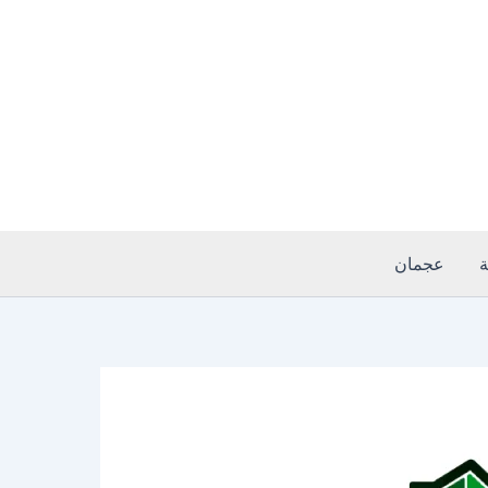
ة
عجمان