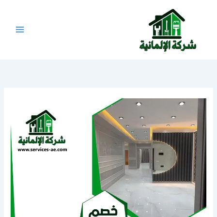
خطي
لى
لمحتوى