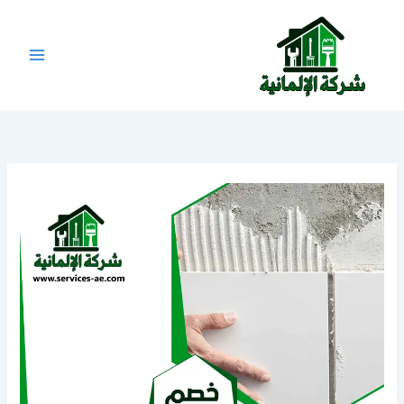
خطي
لى
لمحتوى