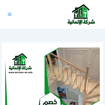
خطي
لى
لمحتوى