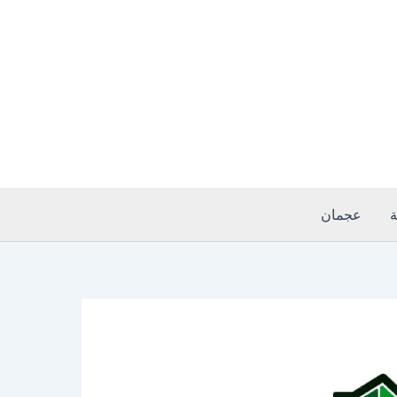
ة
عجمان