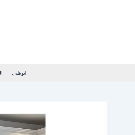
خطي
لى
لمحتوى
ابوظبي
ا