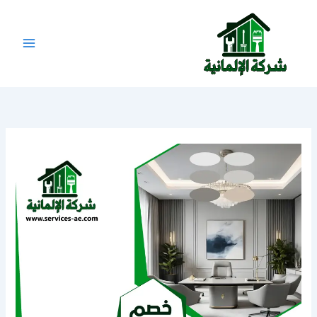
خطي
لى
لمحتوى