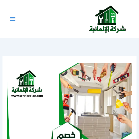
خطي
لى
لمحتوى