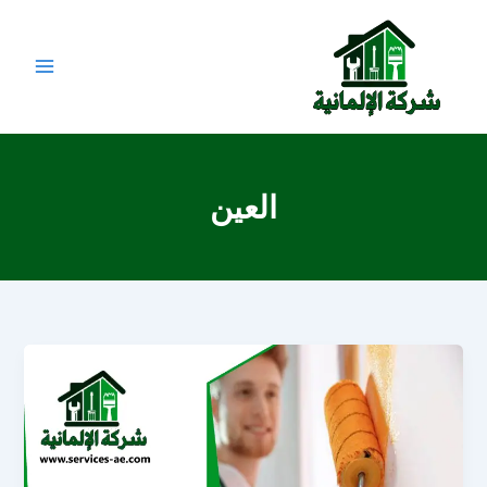
خطي
لى
لمحتوى
العين