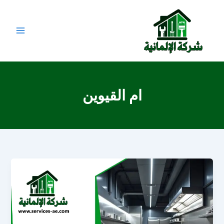
خطي
لى
لمحتوى
ام القيوين