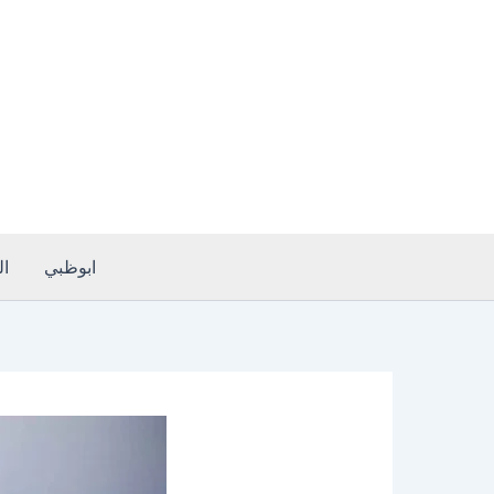
خطي
لى
لمحتوى
ابوظبي
ا