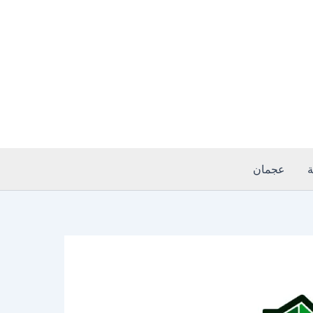
ة
عجمان