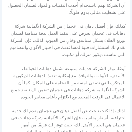
أن الشركة تهتم باستخدام أحدث التقنيات والمواد لضمان الحصول
على تشطيب مثالي يدوم طويلًا.
كذلك، فإن أفضل دهان فى عجمان من الشركة الألمانية شركة
دهانات فى عجمان يحرص على تنفىذ العمل بدقة متناهية لضمان
توزيع الطلاء بشكل متناسق وخالٍ من العيوب. لذلك، فإن الشركة
تقدم لك استشارات فنية لمساعدتك فى اختيار الألوان والتصاميم
التي تناسب ديكور منزلك أو مكتبك.
أيضًا، توفر الشركة خدمات متنوعة تشمل دهانات الحوائط،
الأسقف، الأبواب، والنوافذ، مع إمكانية تنفىذ الدهانات الديكورية
المبتكرة التي تضفى لمسة من الفخامة على المكان. كما أن
الشركة الألمانية شركة دهانات فى عجمان تضمن لك تنفىذ جميع
الأعمال فى الوقت المحدد مع الالتزام بأعلى معايير الجودة.
لذلك، إذا كنت تبحث عن أفضل دهان فى عجمان يقدم لك خدمة
احترافىة بأسعار مناسبة، فإن الشركة الألمانية شركة دهانات فى
عجمان هي الخيار الأمثل لك، حيث توفر لك فريقًا من أمهر
الدهانين لضمان تحقيق أفضل النتائج التي تلبي تطلعاتك.