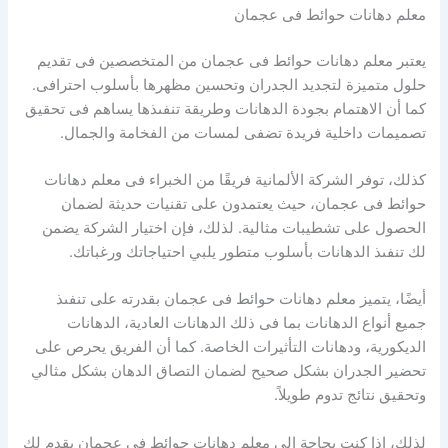
معلم دهانات حوائط فى عجمان
يعتبر معلم دهانات حوائط فى عجمان من المتخصصين فى تقديم
حلول متميزة لتجديد الجدران وتحسين مظهرها بأسلوب احترافى.
كما أن الاهتمام بجودة الدهانات وطريقة تنفىذها يساهم فى تحقيق
تصميمات داخلية فريدة تضفى لمسات من الفخامة والجمال.
كذلك، توفر الشركة الألمانية فريقًا من الخبراء فى معلم دهانات
حوائط فى عجمان، حيث يعتمدون على تقنيات حديثة لضمان
الحصول على تشطيبات مثالية. لذلك، فإن اختيار الشركة يضمن
لك تنفىذ الدهانات بأسلوب متطور يلبي احتياجاتك ورغباتك.
أيضًا، يتميز معلم دهانات حوائط فى عجمان بقدرته على تنفىذ
جميع أنواع الدهانات بما فى ذلك الدهانات العادية، الدهانات
الديكورية، ودهانات التأثيرات الخاصة. كما أن الفريق يحرص على
تحضير الجدران بشكل صحيح لضمان التصاق الدهان بشكل مثالي
وتحقيق نتائج تدوم طويلاً.
لذلك، إذا كنت بحاجة إلى معلم دهانات حوائط فى عجمان يقدم لك