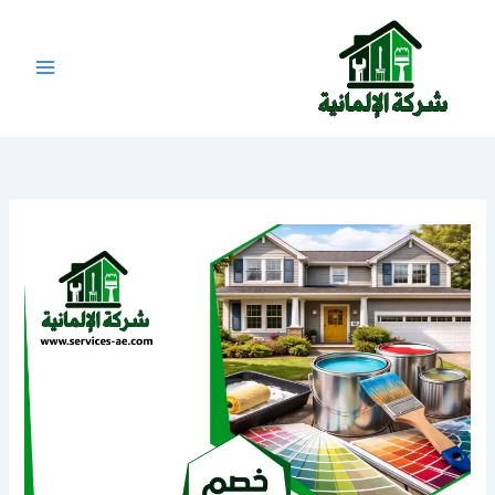
خطي
لى
لمحتوى