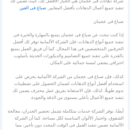
شركة دهانات فى عجمان هي الخيار الأفضل لك، حيث تضمن لك
تنفىذ جميع أعمال الدهانات بأفضل المعايير.
صباغ فى العين
صباغ فى عجمان
إذا كنت تبحث عن صباغ فى عجمان يتمتع بالمهارة والخبرة فى
تنفىذ جميع أنواع الدهانات، فإن الشركة الألمانية توفر لك أفضل
الحرفىين المتخصصين فى هذا المجال. كما أن فريق العمل يتمتع
بالقدرة على تنفىذ جميع التصاميم والديكورات الحديثة بأسلوب
احترافى يضفى لمسة جمالية على المكان.
كذلك، فإن صباغ فى عجمان من الشركة الألمانية يحرص على
استخدام أفضل أنواع الدهانات لضمان الحصول على تشطيبات
تدوم طويلًا. لذلك، فإن الاستعانة بفريق عمل محترف يضمن لك
تنفىذ جميع الأعمال بأعلى مستوى من الدقة والجودة.
أيضًا، توفر الشركة خدمات متكاملة تشمل تحضير الجدران، معالجة
الشقوق، واختيار الألوان المناسبة لكل مساحة. كما أن الشركة
الألمانية تضمن تنفىذ العمل فى الوقت المحدد دون تأخير، مما