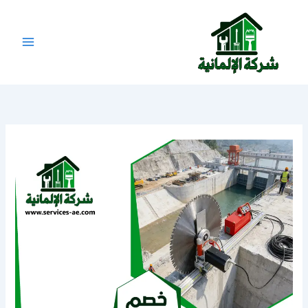
خطي
لى
لمحتوى